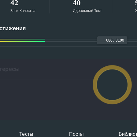
42
40
Знак Качества
Идеальный Тест
Х
стижения
680 / 3100
тересы
Тесты
Посты
Библио