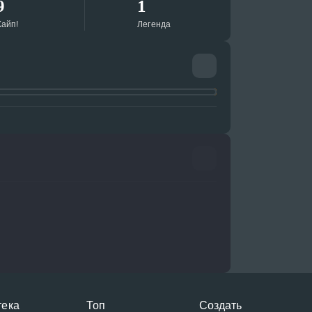
9
1
айп!
Легенда
тека
Топ
Создать