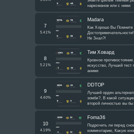
знаете фильм Темный ры
наркоманов или с ними
Madara
7
Как Хорошо Вы Помните 
5.41
%
Достопримечательности!
Не Знал?!
Тим Ховард
8
Кровное противостояние.
5.21
%
искусство, Лучший тест 
аниме
DDTOP
9
Лучший орден альтернат
4.40
%
зомби?, В какой ситуаци
второй личностью вы бы
Foma36
10
Подрочить ли перед сном
4.19
%
комментарию, Какую кноп