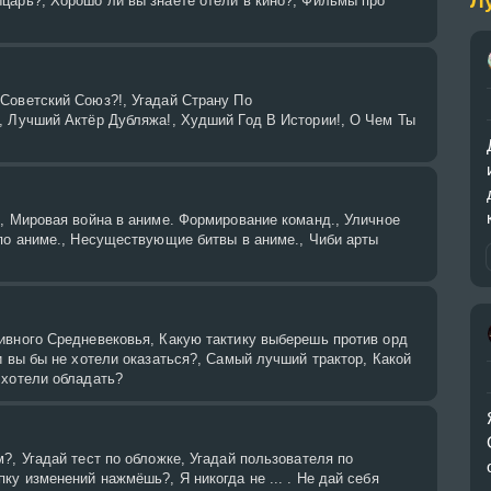
Л
царь?, Хорошо ли вы знаете отели в кино?, Фильмы про
Советский Союз?!, Угадай Страну По
, Лучший Актёр Дубляжа!, Худший Год В Истории!, О Чем Ты
, Мировая война в аниме. Формирование команд., Уличное
по аниме., Несуществующие битвы в аниме., Чиби арты
ивного Средневековья, Какую тактику выберешь против орд
и вы бы не хотели оказаться?, Самый лучший трактор, Какой
 хотели обладать?
?, Угадай тест по обложке, Угадай пользователя по
ку изменений нажмёшь?, Я никогда не ... . Не дай себя