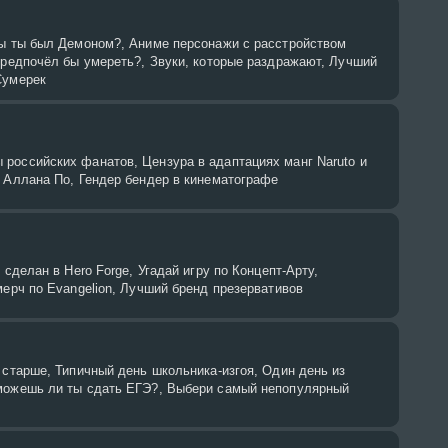
бы ты был Демоном?, Аниме персонажи с расстройством
предпочёл бы умереть?, Звуки, которые раздражают, Лучший
Сумерек
российских фанатов, Цензура в адаптациях манг Naruto и
а Аллана По, Гендер бендер в кинематографе
 сделан в Hero Forge, Угадай игру по Концепт-Арту,
мерч по Evangelion, Лучший бренд презервативов
 старше, Типичный день школьника-изгоя, Один день из
можешь ли ты сдать ЕГЭ?, Выбери самый непопулярный