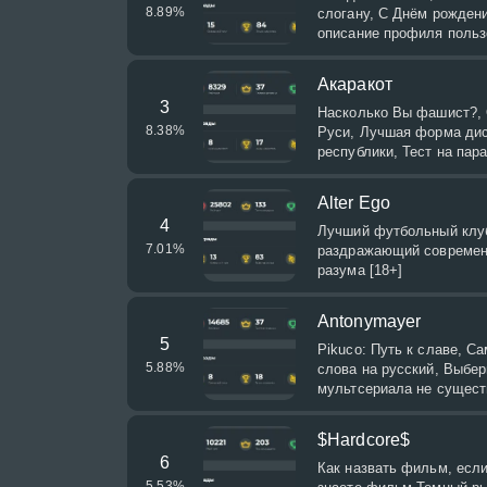
8.89
%
слогану, С Днём рождени
описание профиля польз
Акаракот
3
Насколько Вы фашист?,
8.38
%
Руси, Лучшая форма дис
республики, Тест на па
Alter Ego
4
Лучший футбольный клу
7.01
%
раздражающий современн
разума [18+]
Antonymayer
5
Pikuco: Путь к славе, 
5.88
%
слова на русский, Выбер
мультсериала не сущест
$Hardcore$
6
Как назвать фильм, если
5.53
%