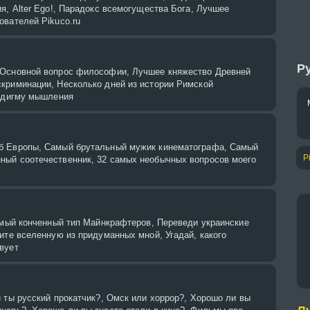
я, Alter Ego!, Парадокс всемогущества Бога, Лучшее
ователей Pikuco.ru
Ру
 Основной вопрос философии, Лучшее княжество Древней
криминации, Несколько дней из истории Римской
радигму мышления
б Европы, Самый брутальный мужик кинематографа, Самый
P
ый соотечественник, 32 самых необычных вопросов моего
Самый конченный тип Майнкрафтеров, Переведи украинские
ите вселенную из придуманных мной, Угадай, какого
вует
 ты русский прокатчик?, Омск или хоррор?, Хорошо ли вы