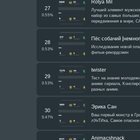
Rotya Mil
27
Лучший элемент мужског
0.55
%
набор из самых больших
передвижения в мире
Пёс собачий [немног
28
Исследование новой пла
0.53
%
фильм-рекордсмен
twister
29
Тест на знание молодежн
0.53
%
аниме сериала, Конспиро
разных аниме.
Эрика Сан
30
Ваш первый монстр в Гра
0.47
%
лУнТИка, Самое опасное
Animacshnack