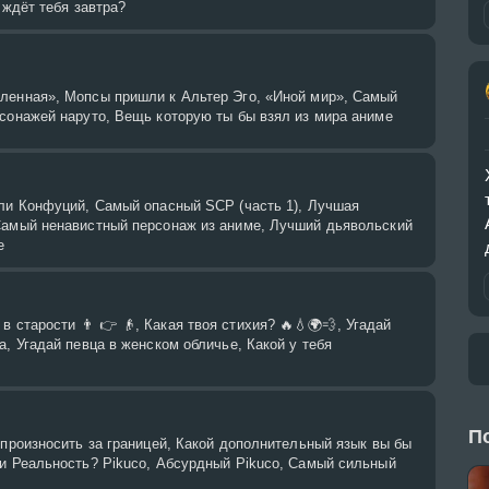
 ждёт тебя завтра?
ленная», Мопсы пришли к Альтер Эго, «Иной мир», Самый
рсонажей наруто, Вещь которую ты бы взял из мира аниме
или Конфуций, Самый опасный SCP (часть 1), Лучшая
Самый ненавистный персонаж из аниме, Лучший дьявольский
e
в старости 👨 👉 👴, Какая твоя стихия? 🔥💧🌍💨, Угадай
а, Угадай певца в женском обличье, Какой у тебя
П
 произносить за границей, Какой дополнительный язык вы бы
ли Реальность? Pikuco, Абсурдный Pikuco, Самый сильный