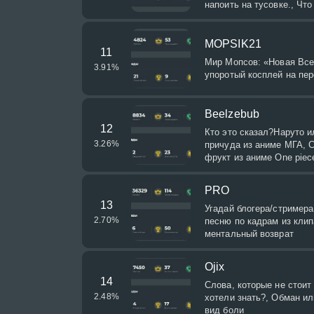
напоить на тусовке., Что
MOPSIK21
11
Мир Мопсов: «Новая Все
3.91
%
упоротый косплей на пе
Beelzebub
12
Кто это сказал?Наруто 
3.26
%
причуда из аниме МГА, 
фрукт из аниме One piec
PRO
13
Угадай блогера/стримера 
2.70
%
песню по кадрам из клип
ментальный возврат
Ojix
14
Слова, которые не стоит
2.48
%
хотели знать?, Обман и
вид боли