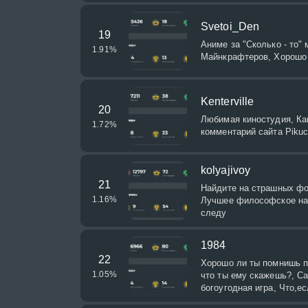
Svetoi_Den
19
Аниме за "Сколько - то" 
1.91
%
Майнкрафтеров, Хорошо л
Kenterville
20
Любимая киностудия, К
1.72
%
комментарий сайта Piku
kolyajivoy
21
Найдите на страшных фо
1.16
%
Лучшее философское нап
следу
1984
22
Хорошо ли ты помнишь п
1.05
%
что ты ему скажешь?, С
богоугодная игра, Что,е