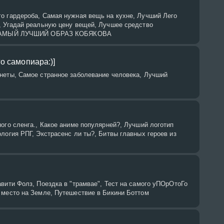
о гардероба, Самая нужная вещь на кухне, Лучший Лего
, Угадай реальную цену вещей, Лучшее средство
, САМЫЙ ЛУЧШИЙ ОБРАЗ КОБЯКОВА
о самопиара:)]
неты, Самое странное заболевание человека, Лучший
ого сленга., Какое аниме популярней?, Лучший логотип
логия РПГ, Экстрасенс ли ты?, Битвы главных героев из
вити Фолз, Поездка в "трамвае", Тест на самого уПОрОтоГо
 место на Земле, Путешествие в Бикини Боттом