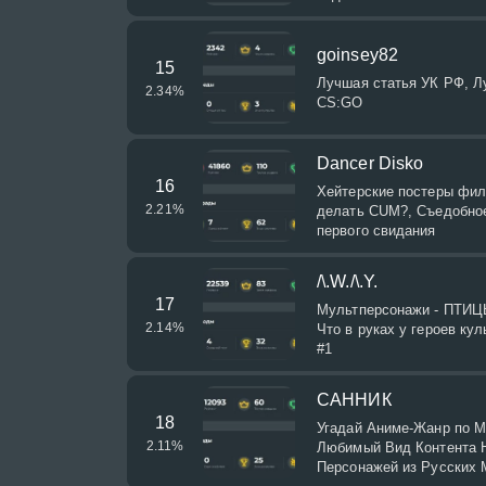
goinsey82
15
Лучшая статья УК РФ, Л
2.34
%
CS:GO
Dancer Disko
16
Хейтерские постеры фил
2.21
%
делать CUM?, Съедобное
первого свидания
/\.W./\.Y.
17
Мультперсонажи - ПТИЦЫ,
2.14
%
Что в руках у героев ку
#1
САННИК
18
Угадай Аниме-Жанр по М
2.11
%
Любимый Вид Контента Н
Персонажей из Русских 