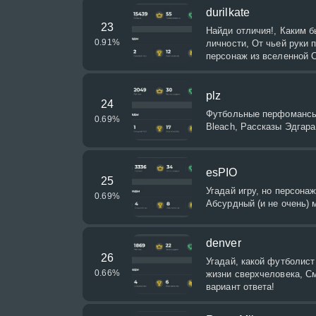
durilkate
23
Найди отличия!, Каким 
0.91
%
личности, От чьей руки 
персонаж из вселенной 
plz
24
Футбольные перфомансы 
0.69
%
Bleach, Рассказы Эдгар
esPIO
25
Угадай игру, но персонаж
0.69
%
Абсурдный (и не очень) 
denver
26
Угадай, какой футболист
0.66
%
жизни сверхчеловека, С
вариант ответа!