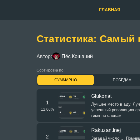
ГЛАВНАЯ
Статистика: Самый 
Автор:
Пёс Кошачий
Сортировка по:
СУММАРНО
ПОБЕДАМ
Glukonat
1
Лучшее место в аду, Лу
12.66
%
успешный революционер/
гимн по словам
Rakuzan.Inej
2
Загадай число..., Помни