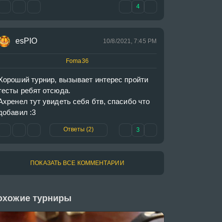
4
esPIO
10/8/2021, 7:45 PM
Foma36
Хороший турнир, вызывает интерес пройти 
тесты ребят отсюда. 

Ахренел тут увидеть себя бтв, спасибо что 
добавил :3
Ответы (2)
3
ПОКАЗАТЬ ВСЕ КОММЕНТАРИИ
охожие турниры