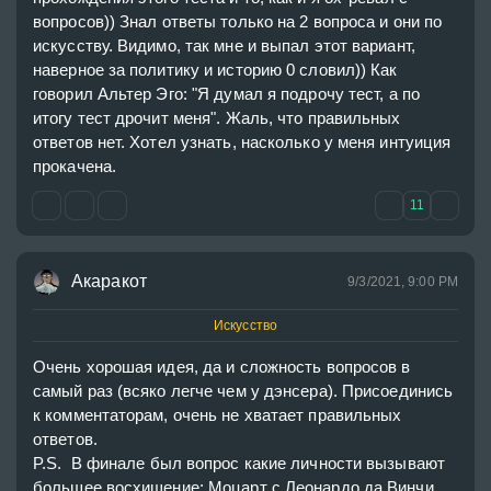
вопросов)) Знал ответы только на 2 вопроса и они по 
искусству. Видимо, так мне и выпал этот вариант, 
наверное за политику и историю 0 словил)) Как 
говорил Альтер Эго: "Я думал я подрочу тест, а по 
итогу тест дрочит меня". Жаль, что правильных 
ответов нет. Хотел узнать, насколько у меня интуиция 
прокачена.
11
Акаракот
9/3/2021, 9:00 PM
Искусство
Очень хорошая идея, да и сложность вопросов в 
самый раз (всяко легче чем у дэнсера). Присоединись 
к комментаторам, очень не хватает правильных 
ответов. 

P.S.  В финале был вопрос какие личности вызывают 
большее восхищение: Моцарт с Леонардо да Винчи 