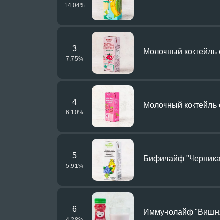
14.04
%
3
Молочный коктейль 
7.75
%
4
Молочный коктейль 
6.10
%
5
Бифилайф "Черника
5.91
%
6
Иммунолайф "Вишн
4.28
%