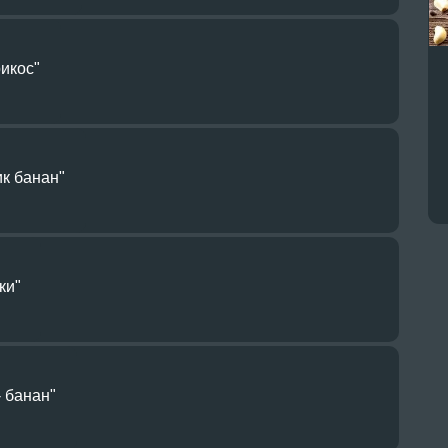
рикос"
к банан"
ки"
 банан"