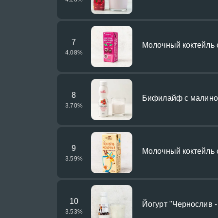
7
Молочный коктейль 
4.08
%
8
Бифилайф с малиной
3.70
%
9
Молочный коктейль 
3.59
%
10
Йогурт "Чернослив -
3.53
%