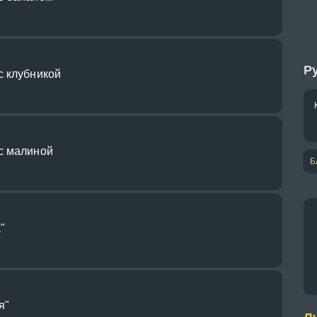
Ру
с клубникой
с малиной
Б
"
я"