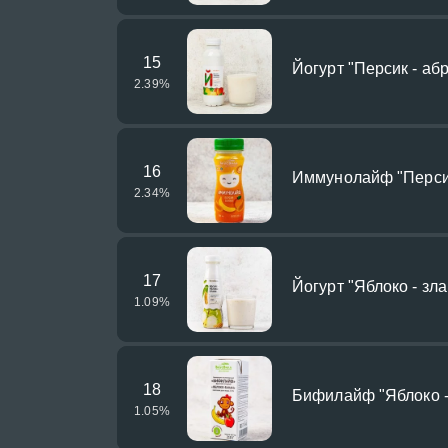
15
Йогурт "Персик - аб
2.39
%
16
Иммунолайф "Перси
2.34
%
17
Йогурт "Яблоко - зла
1.09
%
18
Бифилайф "Яблоко -
1.05
%