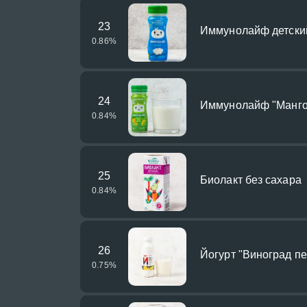
23
Иммунолайф детски
0.86
%
24
Иммунолайф "Манго
0.84
%
25
Биолакт без сахара
0.84
%
26
Йогурт "Виноград пе
0.75
%