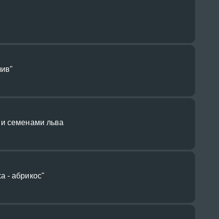
ив"
 и семенами льва
 - абрикос"