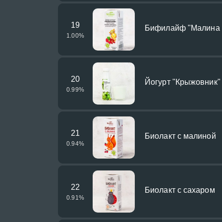
19
Бифилайф "Малина 
1.00
%
20
Йогурт "Крыжовник"
0.99
%
21
Биолакт с малиной
0.94
%
22
Биолакт с сахаром
0.91
%