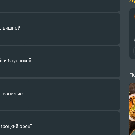
Л
с вишней
 и брусникой
П
с ванилью
 грецкий орех"