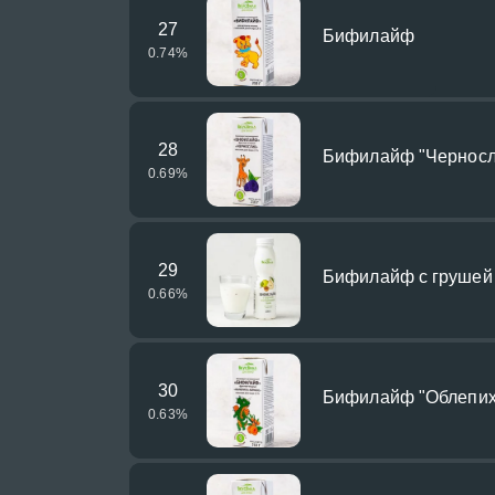
27
Бифилайф
0.74
%
28
Бифилайф "Черносл
0.69
%
29
Бифилайф с грушей
0.66
%
30
Бифилайф "Облепиха
0.63
%