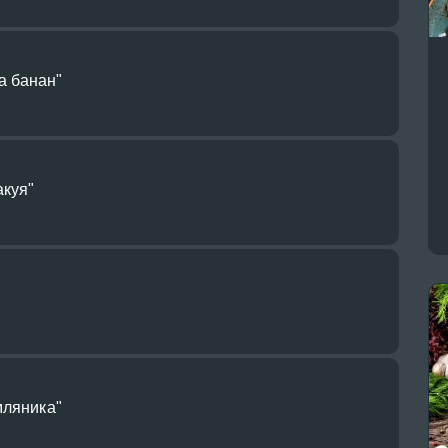
а банан"
акуя"
мляника"