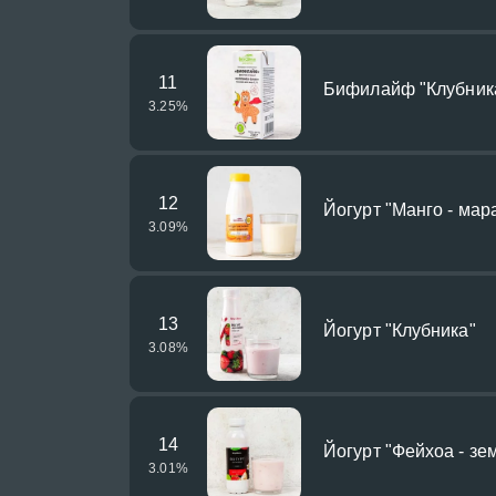
11
Бифилайф "Клубник
3.25
%
12
Йогурт "Манго - мар
3.09
%
13
Йогурт "Клубника"
3.08
%
14
Йогурт "Фейхоа - зе
3.01
%