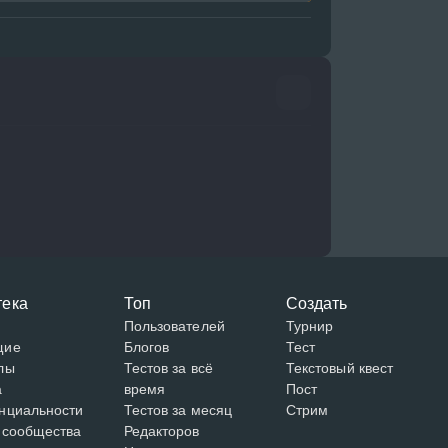
тека
Топ
Создать
Пользователей
Турнир
щие
Блогов
Тест
лы
Тестов за всё
Текстовый квест
а
время
Пост
нциальности
Тестов за месяц
Стрим
 сообщества
Редакторов