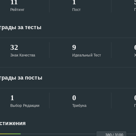
11
1
Рейтинг
Пост
грады за тесты
32
9
Знак Качества
Идеальный Тест
Х
грады за посты
1
0
Выбор Редакции
Трибуна
стижения
380 / 3100