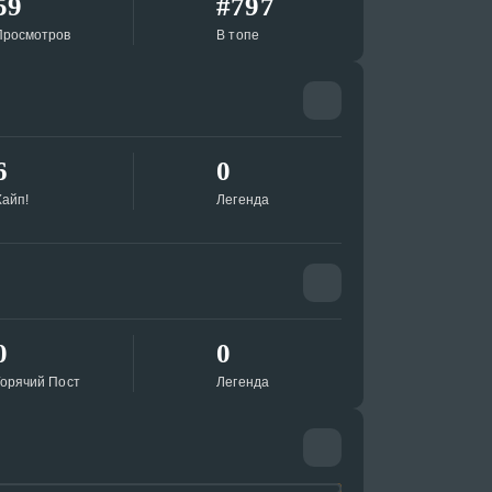
59
#797
Просмотров
В топе
6
0
айп!
Легенда
0
0
Горячий Пост
Легенда