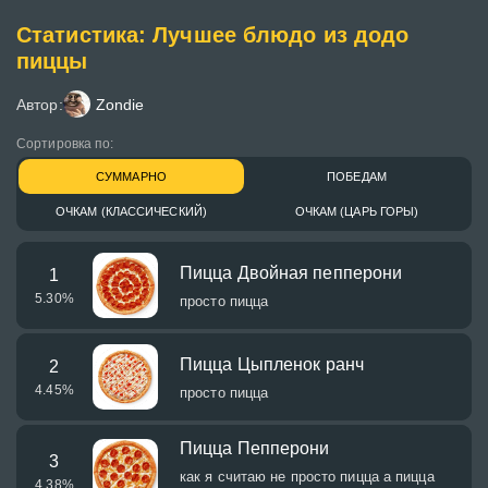
Статистика: Лучшее блюдо из додо
пиццы
Автор:
Zondie
Сортировка по:
СУММАРНО
ПОБЕДАМ
ОЧКАМ (КЛАССИЧЕСКИЙ)
ОЧКАМ (ЦАРЬ ГОРЫ)
Пицца Двойная пепперони
1
5.30
%
просто пицца
Пицца Цыпленок ранч
2
4.45
%
просто пицца
Пицца Пепперони
3
как я считаю не просто пицца а пицца
4.38
%