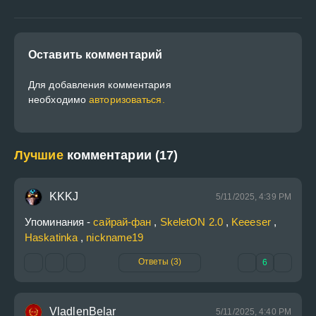
Оставить комментарий
Для добавления комментария
необходимо
авторизоваться.
Лучшие
комментарии (17)
KKKJ
5/11/2025, 4:39 PM
Упоминания - 
сайрай-фан
 , 
SkeletON 2.0
 , 
Keeeser
 , 
Haskatinka
 , 
nickname19
Ответы (3)
6
VladlenBelar
5/11/2025, 4:40 PM