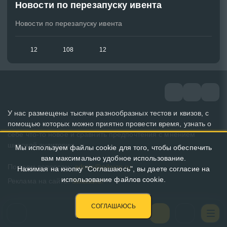
Новости по перезапуску ивента
Новости по перезапуску ивента
12
108
12
У нас размещены тысячи разнообразных тестов и квизов, с
помощью которых можно приятно провести время, узнать о
себе что-то новое и сравнить предпочтения с мнением
широкой аудитории.
Мы используем файлы cookie для того, чтобы обеспечить
вам максимально удобное использование.
По всем вопросам:
admin@pikuco.ru
Нажимая на кнопку "Соглашаюсь", вы даете согласие на
использование файлов cookie.
Реклама на сайте:
Заказать!
СОГЛАШАЮСЬ