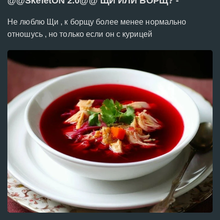
@@SkeletON 2.0@@ ЩИ ИЛИ БОРЩ? -
Не люблю Щи , к борщу более менее нормально
отношусь , но только если он с курицей