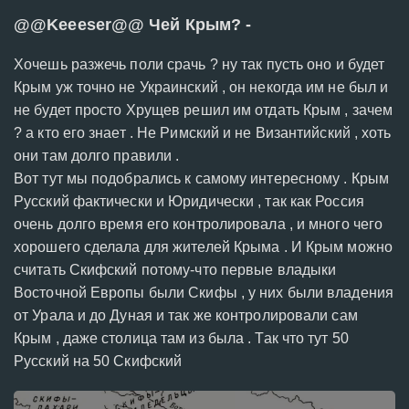
@@Keeeser@@ Чей Крым? -
Хочешь разжечь поли срачь ? ну так пусть оно и будет
Крым уж точно не Украинский , он некогда им не был и
не будет просто Хрущев решил им отдать Крым , зачем
? а кто его знает . Не Римский и не Византийский , хоть
они там долго правили .
Вот тут мы подобрались к самому интересному . Крым
Русский фактически и Юридически , так как Россия
очень долго время его контролировала , и много чего
хорошего сделала для жителей Крыма . И Крым можно
считать Скифский потому-что первые владыки
Восточной Европы были Скифы , у них были владения
от Урала и до Дуная и так же контролировали сам
Крым , даже столица там из была . Так что тут 50
Русский на 50 Скифский